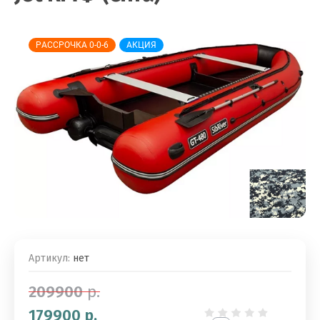
РАССРОЧКА 0-0-6
АКЦИЯ
Артикул:
нет
209900
р.
179900
р.