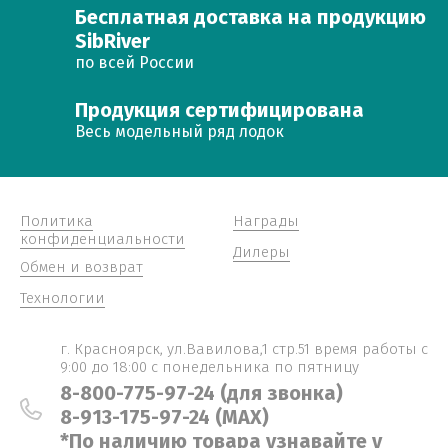
Бесплатная доставка на продукцию
SibRiver
по всей России
Продукция сертифицирована
Весь модельный ряд лодок
Политика
Награды
конфиденциальности
Дилеры
Обмен и возврат
Технологии
г. Красноярск, ул.Вавилова,1 стр.51 время работы с
9:00 до 18:00 с понедельника по пятницу
8-800-775-97-24 (для звонка)
8-913-175-97-24 (MAX)
*По наличию товара узнавайте у