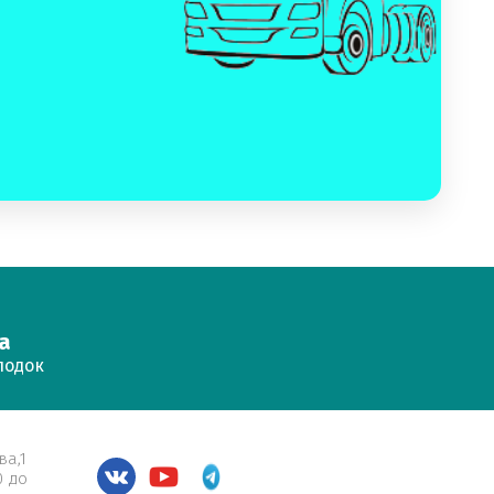
а
лодок
ва,1
0 до