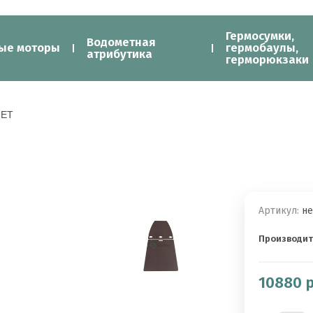
Гермосумки,
Водометная
ые моторы
гермобаулы,
атрибутика
герморюкзаки
JET
Артикул:
не
Производит
10880
р