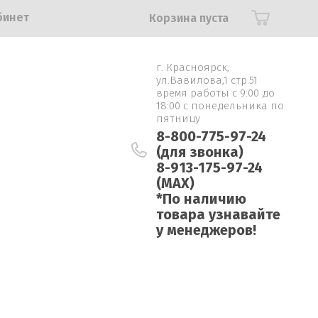
бинет
Корзина пуста
г. Красноярск,
ул.Вавилова,1 стр.51
время работы с 9:00 до
18:00 с понедельника по
пятницу
8-800-775-97-24
(для звонка)
8-913-175-97-24
(MAX)
*По наличию
товара узнавайте
у менеджеров!