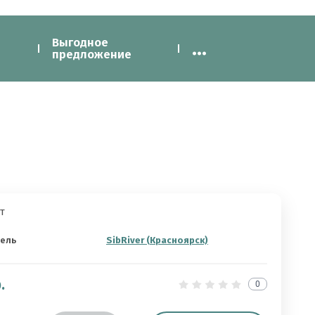
Выгодное
...
предложение
т
ель
SibRiver (Красноярск)
.
0